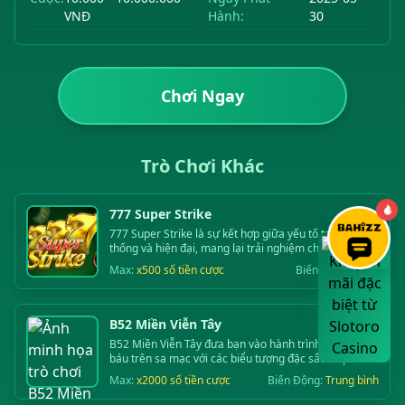
VNĐ
Hành:
30
Chơi Ngay
Trò Chơi Khác
777 Super Strike
777 Super Strike là sự kết hợp giữa yếu tố truyền
HOT
thống và hiện đại, mang lại trải nghiệm chơi game
cực kỳ thú vị.
Max:
x500 số tiền cược
Biến Động:
Thấp
B52 Miền Viễn Tây
B52 Miền Viễn Tây đưa bạn vào hành trình săn kho
báu trên sa mạc với các biểu tượng đặc sắc và phần
thưởng bất ngờ.
Max:
x2000 số tiền cược
Biến Động:
Trung bình