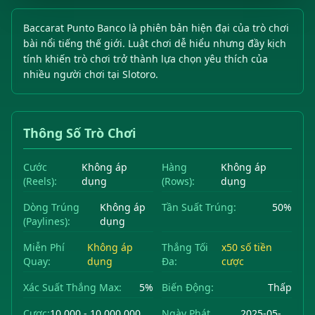
Baccarat Punto Banco là phiên bản hiện đại của trò chơi
bài nổi tiếng thế giới. Luật chơi dễ hiểu nhưng đầy kịch
tính khiến trò chơi trở thành lựa chọn yêu thích của
nhiều người chơi tại Slotoro.
Thông Số Trò Chơi
Cước
Không áp
Hàng
Không áp
(Reels):
dụng
(Rows):
dụng
Dòng Trúng
Không áp
Tần Suất Trúng:
50%
(Paylines):
dụng
Miễn Phí
Không áp
Thắng Tối
x50 số tiền
Quay:
dụng
Đa:
cược
Xác Suất Thắng Max:
5%
Biến Động:
Thấp
Cược:
10.000 - 10.000.000
Ngày Phát
2025-05-