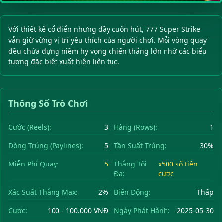
Với thiết kế cổ điển nhưng đầy cuốn hút, 777 Super Strike
vẫn giữ vững vị trí yêu thích của người chơi. Mỗi vòng quay
đều chứa đựng niềm hy vọng chiến thắng lớn nhờ các biểu
tượng đặc biệt xuất hiện liên tục.
Thông Số Trò Chơi
Cước (Reels):
3
Hàng (Rows):
1
Dòng Trúng (Paylines):
5
Tần Suất Trúng:
30%
Miễn Phí Quay:
5
Thắng Tối
x500 số tiền
Đa:
cược
Xác Suất Thắng Max:
2%
Biến Động:
Thấp
Cược:
100 - 100.000 VNĐ
Ngày Phát Hành:
2025-05-30