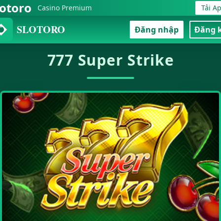
lotoro
Casino Premium
Tải A
SLOTORO
S
Đăng nhập
Đăng 
777 Super Strike