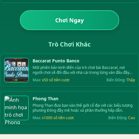
Chơi Ngay
Trò Chơi Khác
Baccarat Punto Banco
Một phiên bản kinh điển của trò chơi bài Baccarat, nơi
người chơi sẽ đối đầu với nhà cái trong từng ván đấu đầy
kịch tính.
Max:
x50 số tiền cược
Biến Động:
Thấp
Phong Than
Phong Than đưa bạn vào thế giới cổ đại với các biểu tượng
phương Đông đầy mê hoặc và phần thưởng hấp dẫn.
Max:
x1000 số tiền cược
Biến Động:
Cao