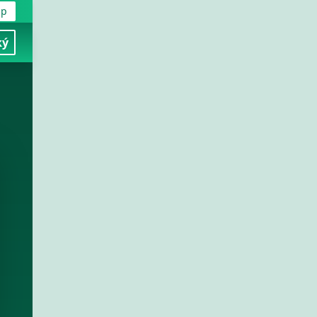
pp
ký