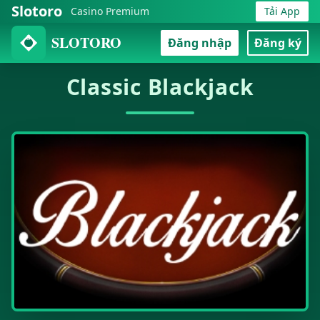
Slotoro
Casino Premium
Tải App
SLOTORO
S
Đăng nhập
Đăng ký
Classic Blackjack