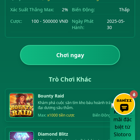
Xác Suất Thắng Max:
2%
Biến Động:
Thấp
Cược:
100 - 500000 VNĐ
Ngày Phát
2025-05-
Hành:
30
Chơi ngay
Trò Chơi Khác
Bounty Raid
Khám phá cuộc săn tìm kho báu hoành tráng dưới đáy
HOT
đại dương sâu thẳm.
Max:
x1000 tiền cược
Biến Động:
Trung bình
Diamond Blitz